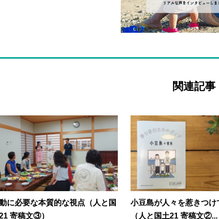
関連記事
動に必要な本質的な視点（人と国
小豆島が人々を惹きつけ
21 寄稿文③）
（人と国土21 寄稿文②...