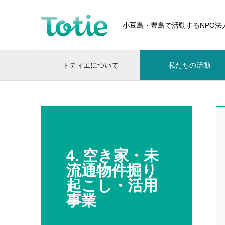
小豆島・豊島で活動するNPO法
トティエについて
私たちの活動
4. 空き家・未
流通物件掘り
起こし・活用
事業