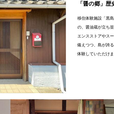
「醤の郷」歴
移住体験施設「黒島
の、醤油蔵が立ち並
エンスストアやスー
備えつつ、島が誇る
体験していただけま