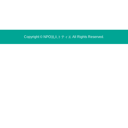
空き家バン
クとは
運営施設
Copyright © NPO法人トティエ All Rights Reserved.