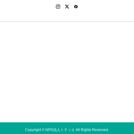
お問い合わ
せ
トップペー
ジ
ブログ
プライバシ
ーポリシー
小豆島・豊
島について
空き家バン
クとは
運営施設
Copyright © NPO法人トティエ All Rights Reserved.